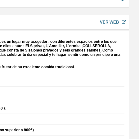
VER WEB
, es un lugar muy acogedor , con diferentes espacios entre los que
e ellos están : ELS privat, L’ Ametller, L’ ermita ,COLLSEROLLA,
ue consta de 5 salones privados y seis grandes salones. Como
edas celebrar tu día especial y te hagan sentir como un príncipe o una
sfrutar de su excelente comida tradicional.
00 €
 no superior a 800€)