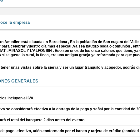
eo
oce la empresa
n Ametller está situada en Barcelona , En la población de San cugant del Valle 
r para celebrar vuestro día mas especial ,ya sea bautizo boda o comunión , entr
 , MIRASOL Y L’ALFONSIN . Eso son unos de los once salones que tiene, ya q
y si te gusta lo rural, la finca, era una antigua granja ya reformada para que pu
ener unas vistas sobre la sierra y ser un lugar tranquilo y acogedor, podrás di
ONES GENERALES
ios incluyen el IVA.
va se considerará efectiva a la entrega de la paga y señal por la cantidad de 3
rá el total del banquete 2 días antes del evento.
e pago: efectivo, talón conformado por el banco y tarjeta de crédito (cantidad