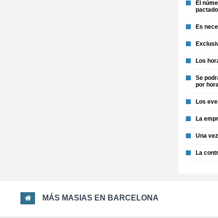
El númer
pactado
Es nece
Exclusi
Los hora
Se podrá
por hor
Los eve
La empr
Una vez 
La cont
MÁS MASIAS EN BARCELONA