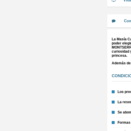
Vid
Con
La Masía Ca
poder elegi
MONTSERRAT
curiosidad 
princesa.
Además de t
CONDICI
Los prec
La reser
Se abona
Formas d