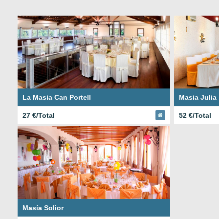
La Masia Can Portell
Masia Julia
27 €/Total
52 €/Total
Masía Solior