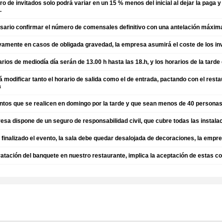
o de invitados solo podrá variar en un 15 % menos del inicial al dejar la paga 
.
sario confirmar el número de comensales definitivo con una antelación máxima
vamente en casos de obligada gravedad, la empresa asumirá el coste de los in
rios de mediodía día serán de 13.00 h hasta las 18.h, y los horarios de la tarde
 modificar tanto el horario de salida como el de entrada, pactando con el rest
a
ntos que se realicen en domingo por la tarde y que sean menos de 40 personas
esa dispone de un seguro de responsabilidad civil, que cubre todas las instala
finalizado el evento, la sala debe quedar desalojada de decoraciones, la empr
ratación del banquete en nuestro restaurante, implica la aceptación de estas c